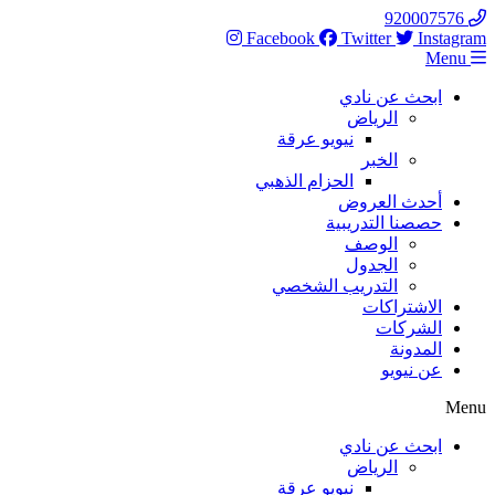
Skip
920007576
to
Facebook
Twitter
Instagram
content
Menu
ابحث عن نادي
الرياض
نيويو عرقة
الخبر
الحزام الذهبي
أحدث العروض
حصصنا التدريبية
الوصف
الجدول
التدريب الشخصي
الاشتراكات
الشركات
المدونة
عن نيويو
Menu
ابحث عن نادي
الرياض
نيويو عرقة