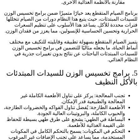
مقارنة بالأنظمة الغذائية الأخرى.
برنامج الصيام المتقطع يعد خيارًا متميزًا ضمن برامج تخسيس الوزن
للسيدات المبتدئات، حيث يتبع هذا النظام دورات من الصيام تتخللها
فترات محددة للأكل. يساعد هذا الأسلوب على تنظيم السعرات
الحرارية وتحسين الحساسية للإنسولين، مما يعزز من فقدان الوزن.
يتميز الصيام المتقطع بسهولة تطبيقه وقابليته للتكيف مع مختلف
أنماط الحياة، ما يجعله مثاليًا للتضمين في برامج تخسيس الوزن
للسيدات المبتدئات الباحثات عن نتائج بدون تغييرات جذرية في
النظام الغذائي.
5. برامج تخسيس الوزن للسيدات المبتدئات
بالأكل النظيف
تجنب المعالجة: يركز على تناول الأطعمة الكاملة غير
المعالجة والطبيعية قدر الإمكان.
الأطعمة الطازجة: يُفضل تناول الفواكه والخضروات الطازجة،
والحبوب الكاملة، والبروتينات العالية الجودة.
البساطة في الطهي: يشجع على طرق طهي بسيطة للحفاظ
على القيمة الغذائية للأطعمة.
التحكم في المكونات: يسمح بالتحكم الكامل في المكونات
المستخدمة، مما يساعد على تجنب الإضافات غير المرغوب