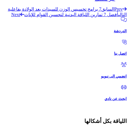
Prev
السابق
7 برامج تخسيس الوزن للسيدات بعد الولادة بفاعلية
التالي
أفضل 7 تمارين اللياقة البدنية لتحسين القوام للإناث
Next
الدردشة
اتصل بنا
انضمي الى نيويو
ابحث عن نادي
اللياقة بكل أشكالها