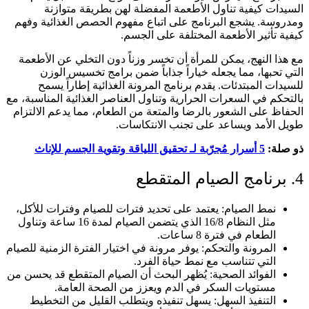
السيدات كيفية تناول الأطعمة المفضلة لهن بطريقة متوازنة
ومدروسة. يشجع البرنامج على اتباع مفهوم الحصص الغذائية وفهم
كيفية تأثير الأطعمة المختلفة على الجسم.
مع هذا النهج، يمكن للمرأة أن تخسر وزناً دون التخلي عن الأطعمة
التي تحبها، مما يجعله خياراً جذاباً ضمن برامج تخسيس الوزن
للسيدات المبتدئات. يقدم برنامج المرونة الغذائية إطاراً يسمح
بالتحكم في السعرات الحرارية وتناول العناصر الغذائية المناسبة، مع
الحفاظ على الشعور بالرضا والمتعة من الطعام، مما يدعم الالتزام
طويل الأمد ويساعد على تجنب الانتكاسات.
ذو صلة:
5 أسرار مُجرّبة لـ تحقيق اللياقة وتقوية الجسم للإناث
4. برنامج الصيام المتقطع
نمط الصيام: يعتمد على تحديد فترات للصيام وفترات للأكل،
مثل النظام 16/8 الذي يتضمن الصيام لمدة 16 ساعة وتناول
الطعام في فترة 8 ساعات.
المرونة والتحكم: يوفر مرونة في اختيار الفترة الزمنية للصيام
التي تتناسب مع نمط حياة الفرد.
الفوائد الصحية: يُظهر البحث أن الصيام المتقطع قد يحسن من
مستويات السكر في الدم ويعزز من الصحة العامة.
التنفيذ السهل: يسهل تنفيذه ويتطلب القليل من التخطيط