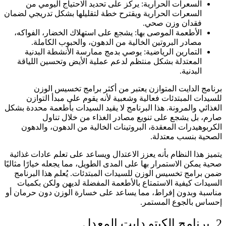
السعرات الحرارية: يركز على تحديد الاحتياج اليومي من
السعرات الحرارية ويقترح خطة لتقليلها بشكل تدريجي لضمان
فقدان وزن صحي.
الأطعمة الموصى بها: يشجع على استهلاك الخضار، الفواكه،
مصادر البروتين الخالية من الدهون، والحبوب الكاملة.
التمارين الرياضية: يوصي بدمج ممارسة الأنشطة البدنية
المعتدلة بشكل منتظم لدعم عملية الأيض وتحسين اللياقة
البدنية.
برنامج الدايت المتوازن يعتبر من أكثر برامج تخسيس الوزن
للسيدات المبتدئات فعالية وشعبية لأنه يقوم على مبدأ التوازن
الغذائي والمرونة. هذا البرنامج لا يقيد السيدات بأطعمة محددة بشكل
صارم، بل يشجع على تنويع مصادر الغذاء من خلال تناول
الكربوهيدرات المعقدة، البروتينات الخالية من الدهون، والدهون
الصحية بنسب معتدلة.
يتميز هذا النظام بأنه يعزز الاعتدال ويساعد على تعلم عادات غذائية
صحية يمكن الاستمرار بها على المدى الطويل، مما يجعله خيارًا مثاليًا
ضمن برامج تخسيس الوزن للسيدات المبتدئات. يُعلم هذا البرنامج
السيدات كيفية الاستمتاع بالأطعمة المفضلة لديهن ولكن بكميات
مناسبة وبدون إفراط، مما يساعد على خسارة الوزن دون حرمان أو
إحساس بالجوع المستمر.
2. برنامج الكيتو دايت المعدل