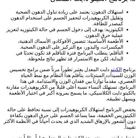
استهلاك الدهون: يعتمد على زيادة تناول الدهون الصحية
وتقليل الكربوهيدرات لتحفيز الجسم على استخدام الدهون
كمصدر للطاقة.
الكيتوزيه: يهدف إلى دخول الجسم في حالة الكيتوزيه لتعزيز
عملية حرق الدهون.
الأطعمة الأساسية: تتضمن الأفوكادو، الأسماك الدهنية،
المكسرات، والبذور، مع التركيز على الدهون الصحية.
التأقلم: يتطلب البرنامج فترة للتأقلم قد تكون تحديًا في
البداية، لكن مع الاستمرار قد تظهر نتائج ملحوظة.
برنامج
الكيتو
دايت المعدل يعتبر تطوراً مرناً ضمن برامج تخسيس
الوزن للسيدات المبتدئات. يتأقلم هذا النظام مع نمط الحياة
العصري، مقدماً توازناً بين فقدان الوزن والاستدامة. في هذا
البرنامج، تستهلك النساء نسبة أعلى قليلاً من الكربوهيدرات مقارنة
بالكيتو دايت الكلاسيكي، ما يسمح بمرونة أكبر في اختيار الأطعمة
ويسهل تطبيقه.
يخفض البرنامج استهلاك الكربوهيدرات إلى نسبة تحافظ على حالة
الكيتوزيس الخفيفة، مما يساعد الجسم على حرق الدهون بكفاءة
دون الشعور بالإرهاق الشديد الذي قد يحدث أحياناً في الأنظمة الأكثر
تقييداً.
بفضل توازنه ومرونته، يعد الكيتو دايت المعدل خياراً مثالياً ضمن