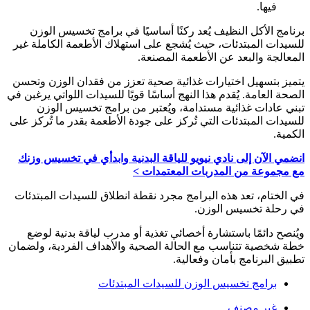
فيها.
برنامج الأكل النظيف يُعد ركنًا أساسيًا في برامج تخسيس الوزن
للسيدات المبتدئات، حيث يُشجع على استهلاك الأطعمة الكاملة غير
المعالجة والبعد عن الأطعمة المصنعة.
يتميز بتسهيل اختيارات غذائية صحية تعزز من فقدان الوزن وتحسن
الصحة العامة. يُقدم هذا النهج أساسًا قويًا للسيدات اللواتي يرغبن في
تبني عادات غذائية مستدامة، ويُعتبر من برامج تخسيس الوزن
للسيدات المبتدئات التي تُركز على جودة الأطعمة بقدر ما تُركز على
الكمية.
انضمي الآن إلى نادي نيويو للياقة البدنية وابدأي في تخسيس وزنك
مع مجموعة من المدربات المعتمدات >
في الختام، تعد هذه البرامج مجرد نقطة انطلاق للسيدات المبتدئات
في رحلة تخسيس الوزن.
ويُنصح دائمًا باستشارة أخصائي تغذية أو مدرب لياقة بدنية لوضع
خطة شخصية تتناسب مع الحالة الصحية والأهداف الفردية، ولضمان
تطبيق البرنامج بأمان وفعالية.
برامج تخسيس الوزن للسيدات المبتدئات
غير مصنف