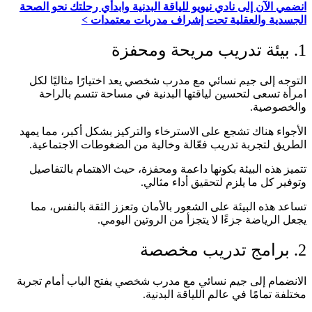
انضمي الآن إلى نادي نيويو للياقة البدنية وابدأي رحلتك نحو الصحة
الجسدية والعقلية تحت إشراف مدربات معتمدات >
1. بيئة تدريب مريحة ومحفزة
التوجه إلى جيم نسائي مع مدرب شخصي يعد اختيارًا مثاليًا لكل
امرأة تسعى لتحسين لياقتها البدنية في مساحة تتسم بالراحة
والخصوصية.
الأجواء هناك تشجع على الاسترخاء والتركيز بشكل أكبر، مما يمهد
الطريق لتجربة تدريب فعّالة وخالية من الضغوطات الاجتماعية.
تتميز هذه البيئة بكونها داعمة ومحفزة، حيث الاهتمام بالتفاصيل
وتوفير كل ما يلزم لتحقيق أداء مثالي.
تساعد هذه البيئة على الشعور بالأمان وتعزز الثقة بالنفس، مما
يجعل الرياضة جزءًا لا يتجزأ من الروتين اليومي.
2. برامج تدريب مخصصة
الانضمام إلى جيم نسائي مع مدرب شخصي يفتح الباب أمام تجربة
مختلفة تمامًا في عالم اللياقة البدنية.