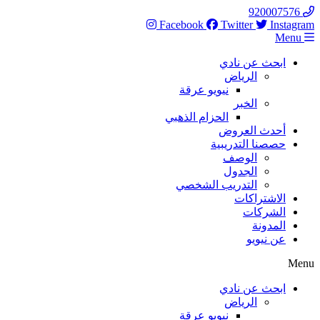
Skip
920007576
to
Facebook
Twitter
Instagram
content
Menu
ابحث عن نادي
الرياض
نيويو عرقة
الخبر
الحزام الذهبي
أحدث العروض
حصصنا التدريبية
الوصف
الجدول
التدريب الشخصي
الاشتراكات
الشركات
المدونة
عن نيويو
Menu
ابحث عن نادي
الرياض
نيويو عرقة