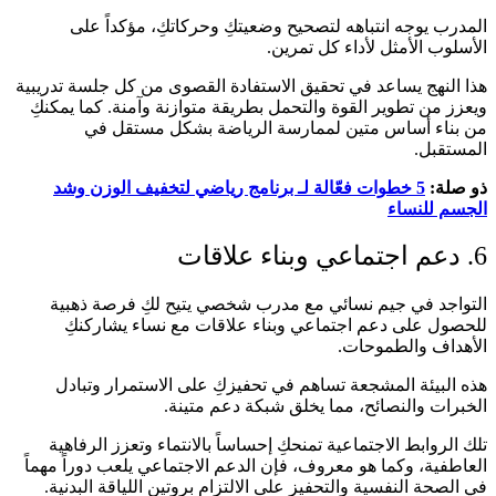
المدرب يوجه انتباهه لتصحيح وضعيتكِ وحركاتكِ، مؤكداً على
الأسلوب الأمثل لأداء كل تمرين.
هذا النهج يساعد في تحقيق الاستفادة القصوى من كل جلسة تدريبية
ويعزز من تطوير القوة والتحمل بطريقة متوازنة وآمنة. كما يمكنكِ
من بناء أساس متين لممارسة الرياضة بشكل مستقل في
المستقبل.
ذو صلة:
5 خطوات فعّالة لـ برنامج رياضي لتخفيف الوزن وشد
الجسم للنساء
6. دعم اجتماعي وبناء علاقات
التواجد في جيم نسائي مع مدرب شخصي يتيح لكِ فرصة ذهبية
للحصول على دعم اجتماعي وبناء علاقات مع نساء يشاركنكِ
الأهداف والطموحات.
هذه البيئة المشجعة تساهم في تحفيزكِ على الاستمرار وتبادل
الخبرات والنصائح، مما يخلق شبكة دعم متينة.
تلك الروابط الاجتماعية تمنحكِ إحساساً بالانتماء وتعزز الرفاهية
العاطفية، وكما هو معروف، فإن الدعم الاجتماعي يلعب دوراً مهماً
في الصحة النفسية والتحفيز على الالتزام بروتين اللياقة البدنية.