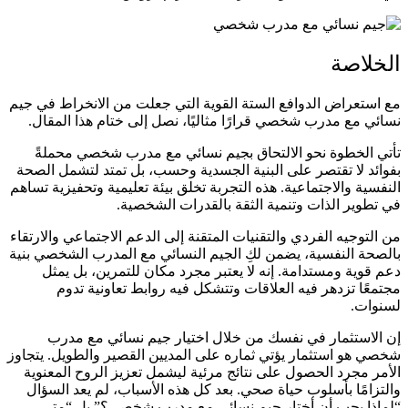
الخلاصة
مع استعراض الدوافع الستة القوية التي جعلت من الانخراط في جيم
نسائي مع مدرب شخصي قرارًا مثاليًا، نصل إلى ختام هذا المقال.
تأتي الخطوة نحو الالتحاق بجيم نسائي مع مدرب شخصي محملةً
بفوائد لا تقتصر على البنية الجسدية وحسب، بل تمتد لتشمل الصحة
النفسية والاجتماعية. هذه التجربة تخلق بيئة تعليمية وتحفيزية تساهم
في تطوير الذات وتنمية الثقة بالقدرات الشخصية.
من التوجيه الفردي والتقنيات المتقنة إلى الدعم الاجتماعي والارتقاء
بالصحة النفسية، يضمن لكِ الجيم النسائي مع المدرب الشخصي بنية
دعم قوية ومستدامة. إنه لا يعتبر مجرد مكان للتمرين، بل يمثل
مجتمعًا تزدهر فيه العلاقات وتتشكل فيه روابط تعاونية تدوم
لسنوات.
إن الاستثمار في نفسك من خلال اختيار جيم نسائي مع مدرب
شخصي هو استثمار يؤتي ثماره على المديين القصير والطويل. يتجاوز
الأمر مجرد الحصول على نتائج مرئية ليشمل تعزيز الروح المعنوية
والتزامًا بأسلوب حياة صحي. بعد كل هذه الأسباب، لم يعد السؤال
“لماذا يجب أن أختار جيم نسائي مع مدرب شخصي؟” بل “متى