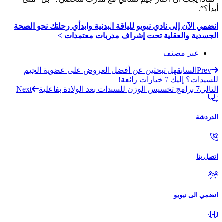
أبدأ؟”.
انضمي الآن إلى نادي نيويو للياقة البدنية وابدأي رحلتك نحو الصحة
الجسدية والعقلية تحت إشراف مدربات معتمدات >
غير مصنف
Prev
السابق
هل تبحثين عن أفضل العروض على عضوية الجيم
للسيدات؟ إليك 7 خيارات رائعة!
التالي
7 برامج تخسيس الوزن للسيدات بعد الولادة بفاعلية
Next
الدردشة
اتصل بنا
انضمي الى نيويو