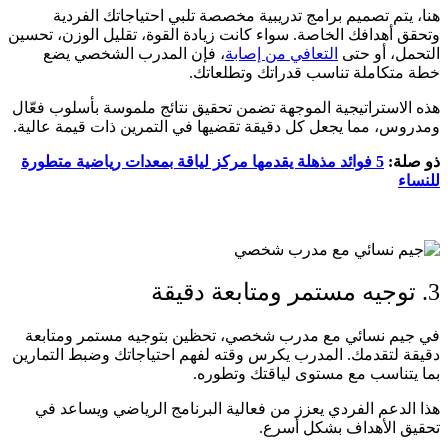
هنا، يتم تصميم برامج تدريبية مخصصة تلبي احتياجاتك الفردية
وتحقق أهدافك الخاصة. سواء كانت زيادة القوة، تقليل الوزن، تحسين
التحمل، أو حتى
التعافي من إصابة
، فإن المدرب الشخصي يضع
خطة متكاملة تناسب قدراتك وتطلعاتك.
هذه الاستراتيجية الموجهة تضمن تحقيق نتائج ملموسة بأسلوب فعّال
ومدروس، مما يجعل كل دقيقة تقضيها في التمرين ذات قيمة عالية.
ذو صلة:
5 فوائد مذهلة يقدمها مركز لياقة بمعدات رياضية متطورة
للنساء
3. توجيه مستمر ومتابعة دقيقة
في جيم نسائي مع مدرب شخصي، تحظين بتوجيه مستمر ومتابعة
دقيقة لتقدمك. المدرب يكرس وقته لفهم احتياجاتك وضبط التمارين
بما يتناسب مع مستوى لياقتك وتطوره.
هذا الدعم الفردي يعزز من فعالية البرنامج الرياضي ويساعد في
تحقيق الأهداف بشكل أسرع.