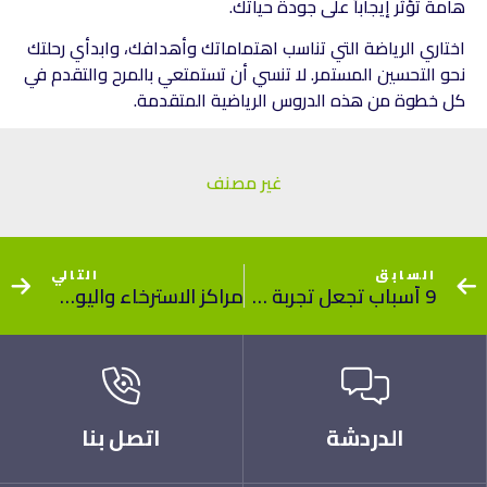
هامة تؤثر إيجاباً على جودة حياتك.
اختاري الرياضة التي تناسب اهتماماتك وأهدافك، وابدأي رحلتك
نحو التحسين المستمر. لا تنسي أن تستمتعي بالمرح والتقدم في
كل خطوة من هذه الدروس الرياضية المتقدمة.
غير مصنف
السابق
التالي
9 أسباب تجعل تجربة جيم و تمارين مريحة ومحفزة للنساء
مراكز الاسترخاء واليوغا البدنية.. دليلك إلى تحقيق الاسترخاء واللياقة
الدردشة
اتصل بنا