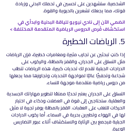
الشخصية. ستشهدين على تحسين في تحملك البدني وزيادة
قوتك، مما يجعلك تشعرين بالحيوية والقوة.
انضمي الآن إلى نادي نيويو للياقة البدنية وابدأي في
استكشاف فُرص الدروس الرياضية المتقدمة المختلفة >
5. الرياضات الخطيرة
إذا كنتِ تبحثين عن تجارب مثيرة ومغامرات خطيرة، فإن الرياضات
مثل التسلق على الجدران، والقفز بالمظلة، والركوب على
الدراجات الجبلية تقدم لك تحديات كبيرة. هذه الرياضات تتطلب
شجاعة وتحفيزًا عاليًا لمواجهة التحديات وتجاوزها مما يجعلها
من دروس رياضية متقدمة موجهة للنساء.
التسلق على الجدران يعتبر تحديًا ممتعًا لتطوير مهاراتك الجسدية
والعقلية. ستحتاجين إلى قوة في العضلات وذكاء في اختيار
الحركات للتغلب على العقبات. القفز بالمظلة يوفر تجربة لا مثيل
لها في الهواء وتطيرين بحرية في السماء. أما ركوب الدراجات
الجبلية فيجمع بين الإثارة والاستكشاف أثناء عبور التضاريس
الوعرة.