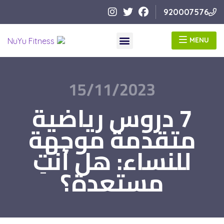
920007576
MENU
MENU
15/11/2023
7 دروس رياضية
متقدمة موجهة
للنساء: هل أنتِ
مستعدة؟