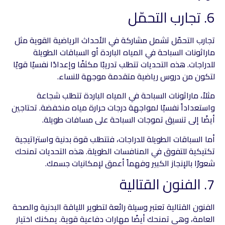
6. تجارب التحمّل
تجارب التحمّل تشمل مشاركة في الأحداث الرياضية القوية مثل
ماراثونات السباحة في المياه الباردة أو السباقات الطويلة
للدراجات. هذه التحديات تتطلب تدريبًا مكثفًا وإعدادًا نفسيًا قويًا
لتكون من دروس رياضية متقدمة موجهة للنساء.
مثلاً، ماراثونات السباحة في المياه الباردة تتطلب شجاعة
واستعداداً نفسيًا لمواجهة درجات حرارة مياه منخفضة. تحتاجين
أيضًا إلى تنسيق تموجات السباحة على مسافات طويلة.
أما السباقات الطويلة للدراجات، فتتطلب قوة بدنية واستراتيجية
تكتيكية للتفوق في المنافسات الطويلة. هذه التحديات تمنحك
شعورًا بالإنجاز الكبير وفهماً أعمق لإمكانيات جسمك.
7. الفنون القتالية
الفنون القتالية تعتبر وسيلة رائعة لتطوير اللياقة البدنية والصحة
العامة، وهي تمنحك أيضًا مهارات دفاعية قوية. يمكنك اختيار