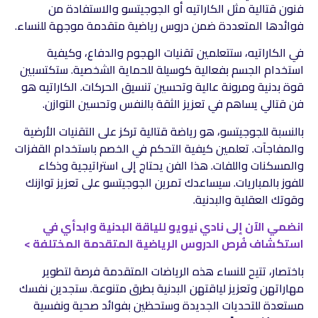
فنون قتالية مثل الكاراتيه أو الجوجيتسو والاستفادة من
فوائدها المتعددة ضمن دروس رياضية متقدمة موجهة للنساء.
في الكاراتيه، ستتعلمين تقنيات الهجوم والدفاع، وكيفية
استخدام الجسم بفعالية كوسيلة للحماية الشخصية. ستكتسبين
قوة بدنية ومرونة عالية وتحسين تنسيق الحركات. الكاراتيه هو
فن قتالي يساهم في تعزيز الثقة بالنفس وتحسين التوازن.
بالنسبة للجوجيتسو، هو رياضة قتالية تركز على التقنيات الأرضية
والمفاجآت. تعلمين كيفية التحكم في الخصم باستخدام القفزات
والمسكنات واللفات. هذا الفن يحتاج إلى استراتيجية وذكاء
للفوز بالمباريات. سيساعدك تمرين الجوجيتسو على تعزيز توازنك
وقوتك العقلية والبدنية.
انضمي الآن إلى نادي نيويو للياقة البدنية وابدأي في
استكشاف فُرص الدروس الرياضية المتقدمة المختلفة >
باختصار، تتيح للنساء هذه الرياضات المتقدمة فرصة لتطوير
مهاراتهن وتعزيز لياقتهن البدنية بطرق متنوعة. ستجدين نفسك
مستعدة للتحديات الجديدة وستحظين بفوائد صحية ونفسية