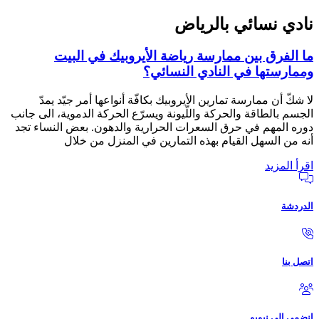
نادي نسائي بالرياض
ما الفرق بين ممارسة رياضة الأيروبيك في البيت
وممارستها في النادي النسائي؟
لا شكّ أن ممارسة تمارين الأيروبيك بكافّة أنواعها أمر جيّد يمدّ
الجسم بالطاقة والحركة واللّيونة ويسرّع الحركة الدموية، الى جانب
دوره المهم في حرق السعرات الحرارية والدهون. بعض النساء تجد
أنه من السهل القيام بهذه التمارين في المنزل من خلال
اقرأ المزيد
الدردشة
اتصل بنا
انضمي الى نيويو