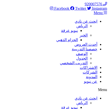
Skip
920007576
to
Facebook
Twitter
Instagram
content
Menu
ابحث عن نادي
الرياض
نيويو عرقة
الخبر
الحزام الذهبي
أحدث العروض
حصصنا التدريبية
الوصف
الجدول
التدريب الشخصي
الاشتراكات
الشركات
المدونة
عن نيويو
Menu
ابحث عن نادي
الرياض
نيويو عرقة