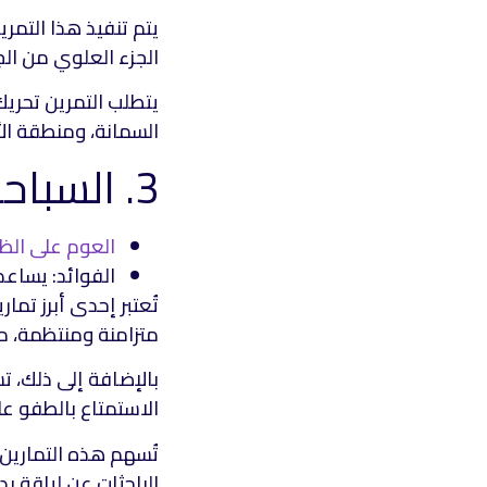
يتم تنفيذ هذا التمري
الجزء العلوي من ال
يتطلب التمرين تحري
السمانة، ومنطقة الأ
3. السباحة على الظهر مع حركات الساق
العوم على الظ
الفوائد: يساع
تُعتبر إحدى أبرز تما
متزامنة ومنتظمة، م
بالإضافة إلى ذلك، ت
الاستمتاع بالطفو ع
تُسهم هذه التمارين
الباحثات عن لياقة بد