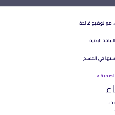
يز لياقة السيدات، مع توضيح فائدة
لياقة البدنية
ستها في المسبح
الصحية >
ات.