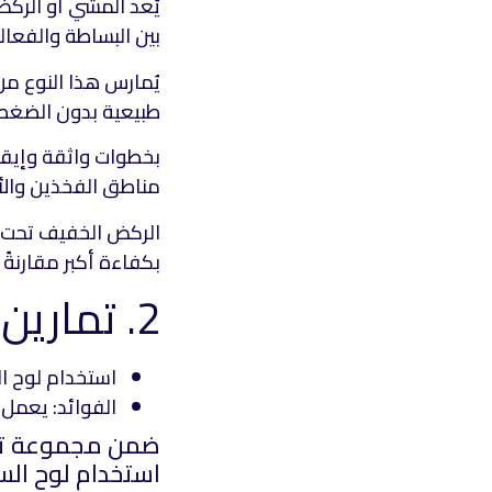
يُعد المشي أو الركض
بين البساطة والفعالي
يُمارس هذا النوع من
طبيعية بدون الضغط 
بخطوات واثقة وإيقا
مناطق الفخذين والأ
الركض الخفيف تحت ال
بكفاءة أكبر مقارنةً
2. تمارين الكيك (الرفس) مع لوح السباحة
استخدام لوح ال
الفوائد: يعمل
ضمن مجموعة تماري
استخدام لوح الس