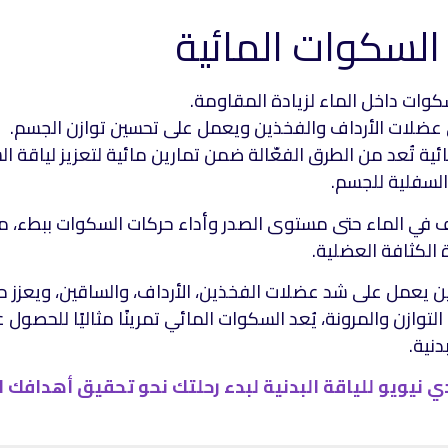
كوات داخل الماء لزيادة المقاومة.
 عضلات الأرداف والفخذين ويعمل على تحسين توازن الجسم.
ئية تُعد من الطرق الفعّالة ضمن تمارين مائية لتعزيز لياقة 
لسفلية للجسم.
ف في الماء حتى مستوى الصدر وأداء حركات السكوات ببطء، م
 الكثافة العضلية.
ين يعمل على شد عضلات الفخذين، الأرداف، والساقين، ويعزز م
لتوازن والمرونة، يُعد السكوات المائي تمرينًا مثاليًا للحصول
دنية.
دي نيويو للياقة البدنية لبدء رحلتك نحو تحقيق أهدافك 