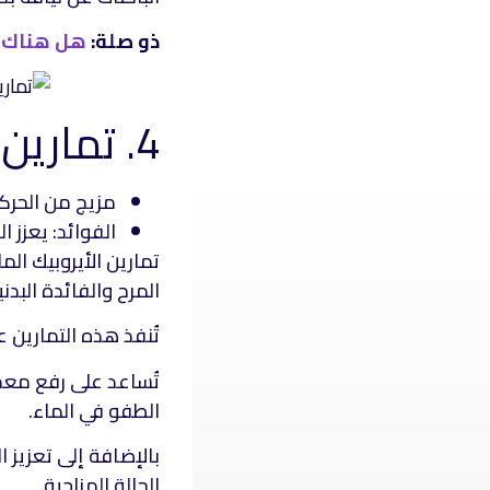
ذو صلة:
هل هناك ص
4. تمارين الأيروبيك المائية
مزيج من الحركا
الفوائد: يعزز ا
تمارين الأيروبيك الم
المرح والفائدة البدني
تُنفذ هذه التمارين
تُساعد على رفع معدل
الطفو في الماء.
بالإضافة إلى تعزيز ا
الحالة المزاجية.