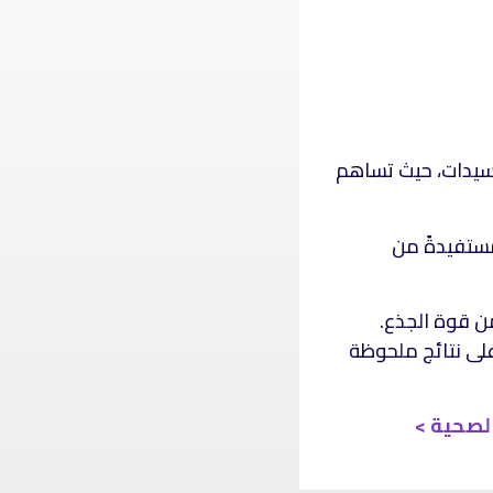
السيدات، حيث تساهم
ستفيدةً من
ن قوة الجذع.
 على نتائج ملحوظة
الصحية >