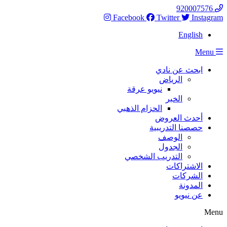
Skip
920007576
to
Facebook
Twitter
Instagram
content
English
Menu
ابحث عن نادي
الرياض
نيويو عرقة
الخبر
الحزام الذهبي
أحدث العروض
حصصنا التدريبية
الوصف
الجدول
التدريب الشخصي
الاشتراكات
الشركات
المدونة
عن نيويو
Menu